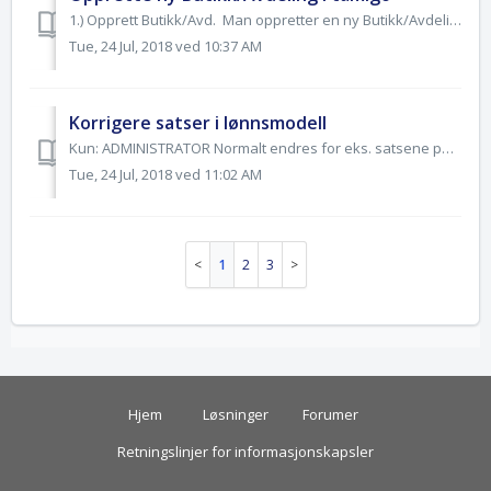
1.) Opprett Butikk/Avd. Man oppretter en ny Butikk/Avdeling i tamigo ved å gå til meny "Oppsett generelt" - > "Butikker/Avd." i s...
Tue, 24 Jul, 2018 ved 10:37 AM
Korrigere satser i lønnsmodell
Kun: ADMINISTRATOR Normalt endres for eks. satsene på ubekvemstillegg (UB) årlig som følge av gjennomførte tariff-forhandlinger. De nye satsene kan oppd...
Tue, 24 Jul, 2018 ved 11:02 AM
1
2
3
Hjem
Løsninger
Forumer
Retningslinjer for informasjonskapsler