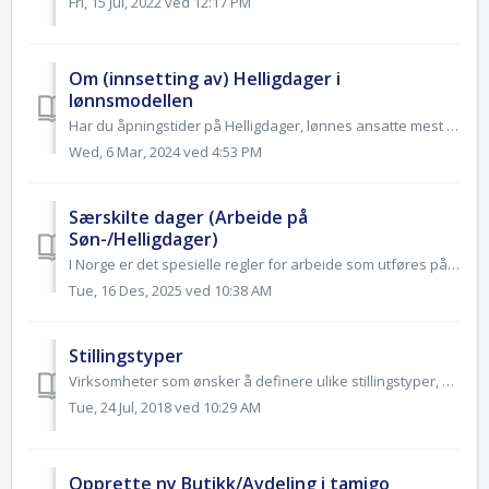
Fri, 15 Jul, 2022 ved 12:17 PM
Om (innsetting av) Helligdager i
lønnsmodellen
Har du åpningstider på Helligdager, lønnes ansatte mest sannsynlig ekstra disse dagene. Dine Lønnsmodeller i tamigo bør nå oppdateres med Helligdagene for 2...
Wed, 6 Mar, 2024 ved 4:53 PM
Særskilte dager (Arbeide på
Søn-/Helligdager)
I Norge er det spesielle regler for arbeide som utføres på søn-/hellidager. tamigo har derfor utviklet en egen meny (funksjon) benevnt Særskilte dager, der ...
Tue, 16 Des, 2025 ved 10:38 AM
Stillingstyper
Virksomheter som ønsker å definere ulike stillingstyper, og knytte stillingstypene til den enkelte ansatte kan opprette disse under fane "Oppsett gener...
Tue, 24 Jul, 2018 ved 10:29 AM
Opprette ny Butikk/Avdeling i tamigo