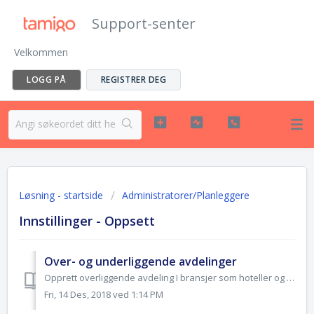
Support-senter
Velkommen
LOGG PÅ
REGISTRER DEG
Løsning - startside
Administratorer/Planleggere
Innstillinger - Oppsett
Over- og underliggende avdelinger
Opprett overliggende avdeling I bransjer som hoteller og restauranter (med flere avd.), samt for virksomheter med flere butikker (kjeder), kan det være sm...
Fri, 14 Des, 2018 ved 1:14 PM