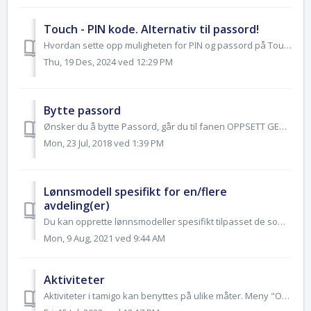
Touch - PIN kode. Alternativ til passord!
Hvordan sette opp muligheten for PIN og passord på Touch? Meny: Generelle innstillinger -> Innstillinger ->Touch Standard innstiling i Touch,...
Thu, 19 Des, 2024 ved 12:29 PM
Bytte passord
Ønsker du å bytte Passord, går du til fanen OPPSETT GENERELT, og deretter klikk på BYTT PASSORD i venstre menyen. Tast først inn ditt eksisterende passord...
Mon, 23 Jul, 2018 ved 1:39 PM
Lønnsmodell spesifikt for en/flere
avdeling(er)
Du kan opprette lønnsmodeller spesifikt tilpasset de som jobber ved en enkelt avdeling eller flere spesifikke avdelinger. Har du en/flere avdeling(er) der ...
Mon, 9 Aug, 2021 ved 9:44 AM
Aktiviteter
Aktiviteter i tamigo kan benyttes på ulike måter. Meny "Oppsett generelt" -> "Aktiviteter". Aktiviteter opprettes (parametersettes) p...