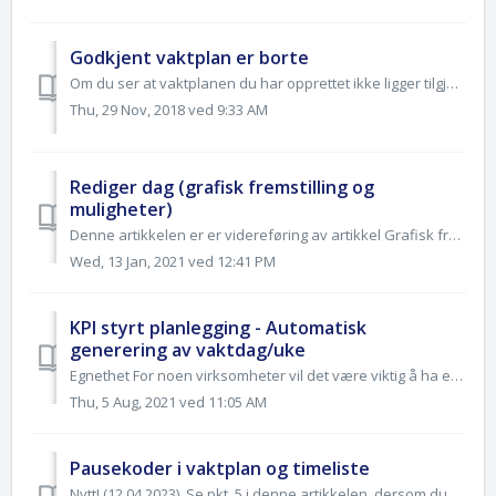
Godkjent vaktplan er borte
Om du ser at vaktplanen du har opprettet ikke ligger tilgjengelig for de ansatte under Godkjent vaktplan, så er dette mest sannsynlig fordi den ikke har bli...
Thu, 29 Nov, 2018 ved 9:33 AM
Rediger dag (grafisk fremstilling og
muligheter)
Denne artikkelen er er videreføring av artikkel Grafisk fremstilling av vaktuke, og hvordan du videre på en enkel måte kan optimalisere bemanningen gjennom ...
Wed, 13 Jan, 2021 ved 12:41 PM
KPI styrt planlegging - Automatisk
generering av vaktdag/uke
Egnethet For noen virksomheter vil det være viktig å ha en stab med høy grad av fleksibilitet og tilgjengelighet. For eksempel ved inndekning av bemanning ...
Thu, 5 Aug, 2021 ved 11:05 AM
Pausekoder i vaktplan og timeliste
Nytt! (12.04.2023). Se pkt. 5 i denne artikkelen, dersom du tilbyr ansatte betalt pause, men fortsatt ønsker pausekode inkludert i vaktplanen. Vi tipser o...