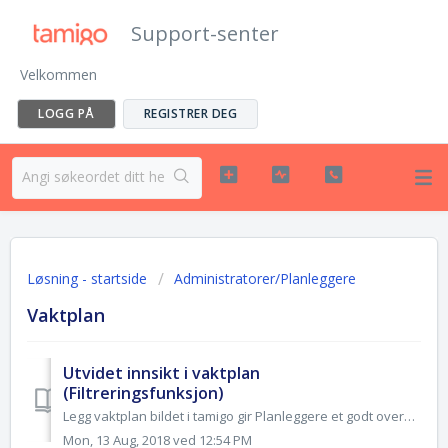
Support-senter
Velkommen
LOGG PÅ
REGISTRER DEG
Løsning - startside
Administratorer/Planleggere
Vaktplan
Utvidet innsikt i vaktplan
(Filtreringsfunksjon)
Legg vaktplan bildet i tamigo gir Planleggere et godt oversiktsbilde av uken. Ytterligere detaljer og innsikt i en vaktuke kan hentes frem ved å hente frem ...
Mon, 13 Aug, 2018 ved 12:54 PM