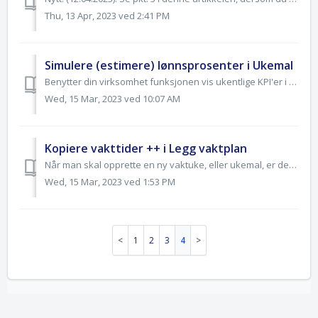
Thu, 13 Apr, 2023 ved 2:41 PM
Simulere (estimere) lønnsprosenter i Ukemal
Benytter din virksomhet funksjonen vis ukentlige KPI'er i Legg vaktplan (Lønnsprosent estimater), vil man også kunne kalkulere lønnsprosenter når ukemal...
Wed, 15 Mar, 2023 ved 10:07 AM
Kopiere vakttider ++ i Legg vaktplan
Når man skal opprette en ny vaktuke, eller ukemal, er det ofte mange like vakttider med eller uten aktivitet og evt. kommentar til vakten. Ønsker du å k...
Wed, 15 Mar, 2023 ved 1:53 PM
1
2
3
4