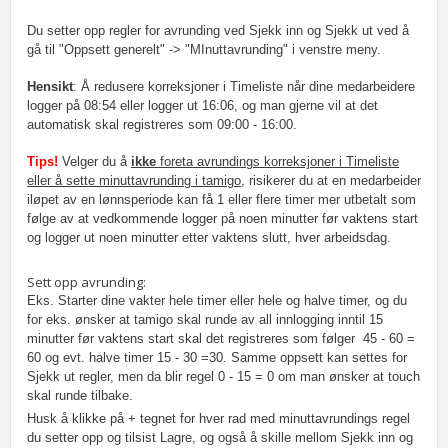
Du setter opp regler for avrunding ved Sjekk inn og Sjekk ut ved å
gå til "Oppsett generelt" -> "MInuttavrunding" i venstre meny.
Hensikt
: Å redusere korreksjoner i Timeliste når dine medarbeidere
logger på 08:54 eller logger ut 16:06, og man gjerne vil at det
automatisk skal registreres som 09:00 - 16:00.
Tips!
Velger du å
ikke
foreta avrundings korreksjoner i Timeliste
eller å sette minuttavrunding i tamigo
, risikerer du at en medarbeider
iløpet av en lønnsperiode kan få 1 eller flere timer mer utbetalt som
følge av at vedkommende logger på noen minutter før vaktens start
og logger ut noen minutter etter vaktens slutt, hver arbeidsdag.
Sett opp avrunding:
Eks. Starter dine vakter hele timer eller hele og halve timer, og du
for eks. ønsker at tamigo skal runde av all innlogging inntil 15
minutter før vaktens start skal det registreres som følger 45 - 60 =
60 og evt. halve timer 15 - 30 =30.
Samme oppsett kan settes for
Sjekk ut regler, men da blir regel 0 - 15 = 0 om man ønsker at touch
skal runde tilbake.
Husk å klikke på + tegnet for hver rad med minuttavrundings regel
du setter opp og tilsist Lagre, og også å skille mellom Sjekk inn og