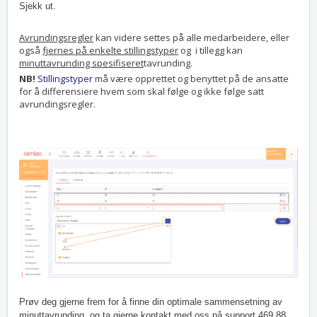
Sjekk ut.
Avrundingsregler
kan videre settes på alle medarbeidere, eller
også
fjernes på enkelte stillingstyper
og i tillegg kan
minuttavrunding
spesifiseret
tavrunding.
NB!
Stillingstyper
må være opprettet og benyttet på de ansatte
for å differensiere hvem som skal følge og ikke følge satt
avrundingsregler.
Prøv deg gjerne frem for å finne din optimale sammensetning av
minuttavrunding, og ta gjerne kontakt med oss på support 469 88