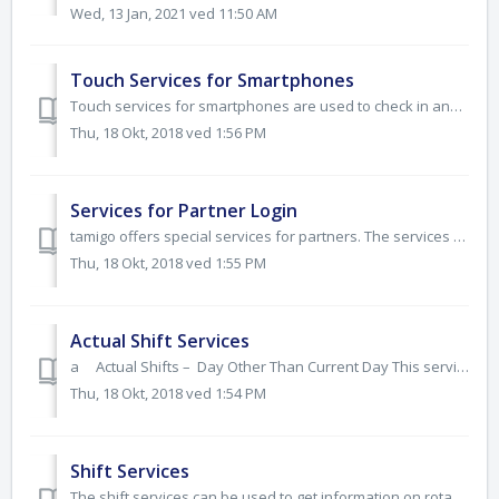
Wed, 13 Jan, 2021 ved 11:50 AM
Touch Services for Smartphones
Touch services for smartphones are used to check in and out, a)TouchCheckIn The TouchCheckIn method allows the user to check in from a smartphone. ...
Thu, 18 Okt, 2018 ved 1:56 PM
Services for Partner Login
tamigo offers special services for partners. The services are listed below. Only a partner login has access to these services. Create New Company Thi...
Thu, 18 Okt, 2018 ved 1:55 PM
Actual Shift Services
a Actual Shifts – Day Other Than Current Day This service returns a list of the actual shifts (worked shifts from the timesheet) for the day, includi...
Thu, 18 Okt, 2018 ved 1:54 PM
Shift Services
The shift services can be used to get information on rotas and upcoming shifts. a) My Overview This service returns a list of the logged in employees’ up...