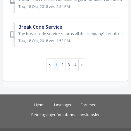
Thu, 18 Okt, 2018 ved 1:54 PM
Break Code Service
The break code service returns all the company’s break codes (including custom and standard). Get Break Codes Request (JSON) GET /Breakcodes/?securityTo...
Thu, 18 Okt, 2018 ved 1:53 PM
1
2
3
4
Hjem
Løsninger
Forumer
Retningslinjer for informasjonskapsler