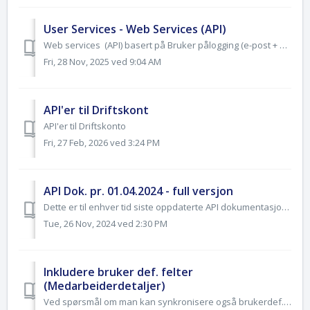
User Services - Web Services (API)
Web services (API) basert på Bruker pålogging (e-post + passord). Les veiledninger i dokumentet
Fri, 28 Nov, 2025 ved 9:04 AM
API'er til Driftskont
API'er til Driftskonto
Fri, 27 Feb, 2026 ved 3:24 PM
API Dok. pr. 01.04.2024 - full versjon
Dette er til enhver tid siste oppdaterte API dokumentasjon.
Tue, 26 Nov, 2024 ved 2:30 PM
Inkludere bruker def. felter
(Medarbeiderdetaljer)
Ved spørsmål om man kan synkronisere også brukerdef. felter (PAI) Web services, så er det mulig. Det brukerdef. feltet må opprettes (eller er opprettet) d...