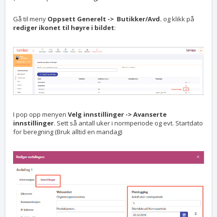
Gå til meny
Oppsett Generelt -> Butikker/Avd.
og klikk på
rediger ikonet til høyre i bildet
:
I pop opp menyen
Velg innstillinger -> Avanserte
innstillinger
. Sett så antall uker i normperiode og evt. Startdato
for beregning (Bruk alltid en mandag)