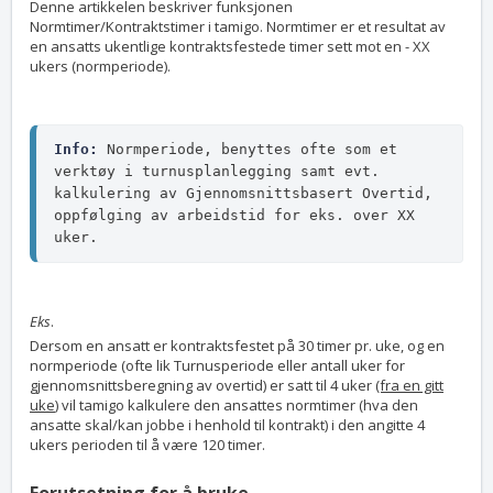
Denne artikkelen beskriver funksjonen
Normtimer/Kontraktstimer i tamigo. Normtimer er et resultat av
en ansatts ukentlige kontraktsfestede timer sett mot en - XX
ukers (normperiode).
Info:
 Normperiode, benyttes ofte som et 
verktøy i turnusplanlegging samt evt. 
kalkulering av Gjennomsnittsbasert Overtid, 
oppfølging av arbeidstid for eks. over XX 
uker. 
Eks
.
Dersom en ansatt er kontraktsfestet på 30 timer pr. uke, og en
normperiode (ofte lik Turnusperiode eller antall uker for
gjennomsnittsberegning av overtid) er satt til 4 uker
(fra en gitt
uke
) vil tamigo kalkulere den ansattes normtimer (hva den
ansatte skal/kan jobbe i henhold til kontrakt) i den angitte 4
ukers perioden til å være 120 timer.