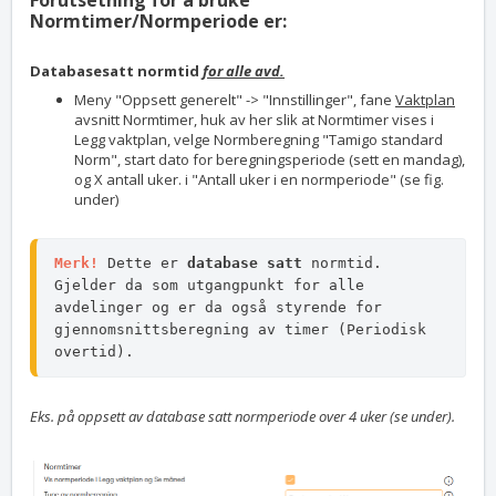
Forutsetning for å bruke
Normtimer/Normperiode er:
Databasesatt normtid
for alle avd.
Meny "Oppsett generelt" -> "Innstillinger", fane
Vaktplan
avsnitt Normtimer, huk av her slik at Normtimer vises i
Legg vaktplan, velge Normberegning "Tamigo standard
Norm", start dato for beregningsperiode (sett en mandag),
og X antall uker. i "Antall uker i en normperiode" (se fig.
under)
Merk!
 Dette er 
database satt
 normtid. 
Gjelder da som utgangpunkt for alle 
avdelinger og er da også styrende for 
gjennomsnittsberegning av timer (Periodisk 
overtid).  
Eks. på oppsett av database satt normperiode over 4 uker (se under).