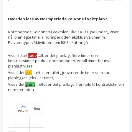
Hvordan lese av Normperiode kolonne i Vaktplan?
Normperiode Kolonnen i Vaktplan Uke XX- XX (se under), viser
nå planlagte timer i normperioden eksklusive timer m.
Fraværstyper/Aktiviteter som IKKE skal inngå.
Viser feltet
røde
tall, er det planlagt flere timer enn
kontraktstimer pr uke i normperioden. Antall timer for mye
planlagt vises.
Vises det
gult
i feltet, er tallet gjenværende timer som kan
planlegges (eks. -22 timer)
Vises det
grønt
i feltet er det planlagt i henhold til kontraktstimer i
normperioden