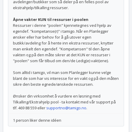
avdelinger/butikker som så deler på en felles pool av
ekstrahjelp/tilkalling ressurser.
Åpne vakter KUN til ressurser i poolen
Ressurser i denne "poolen" kjennetegnes ved hjelp av
egendef. "kompetanse(r)" i tamigo. Når en Planlegger
ønsker eller har behov for å gå utover egen
butikk/avdeling for å hente inn ekstra ressurser, knytter
man enkelt den egendef. "Kompetansen" til den åpne
vakten og på den måte sikrer at det KUN er ressurser i
"poolen" som får tilbud om den/de Ledig(e) vakt(ene).
Som alltid i tamigo, vil man som Planlegger kunne velge
blant de som har vis interesse for en vakt og på den måten
sikre den beste egnede/ønskede ressursen.
Ønsker din virksomhet å vurdere en løsning med
Tilkalling/Ekstrahjelp pool - ta kontakt med vår support på
tlf. 469 88 559 eller
supportno@tamigo.no
.
1 person liker denne idéen