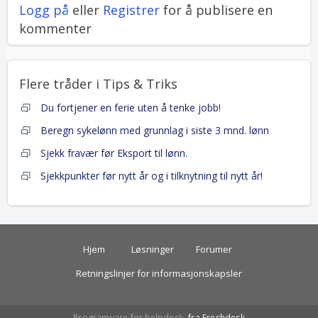
Logg på
eller
Registrer
for å publisere en
kommenter
Flere tråder i
Tips & Triks
Du fortjener en ferie uten å tenke jobb!
Beregn sykelønn med grunnlag i siste 3 mnd. lønn
Sjekk fravær før Eksport til lønn.
Sjekkpunkter før nytt år og i tilknytning til nytt år!
Hjem
Løsninger
Forumer
Retningslinjer for informasjonskapsler
Programvare for helpdesk
fra Freshdesk