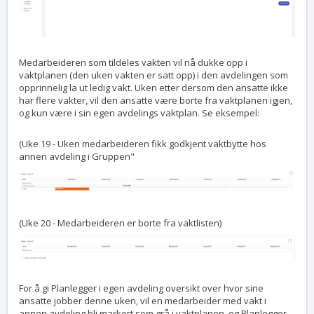
Medarbeideren som tildeles vakten vil nå dukke opp i
vaktplanen (den uken vakten er satt opp) i den avdelingen som
opprinnelig la ut ledig vakt. Uken etter dersom den ansatte ikke
har flere vakter, vil den ansatte være borte fra vaktplanen igjen,
og kun være i sin egen avdelings vaktplan. Se eksempel:
(Uke 19 - Uken medarbeideren fikk godkjent vaktbytte hos
annen avdeling i Gruppen"
(Uke 20 - Medarbeideren er borte fra vaktlisten)
For å gi Planlegger i egen avdeling oversikt over hvor sine
ansatte jobber denne uken, vil en medarbeider med vakt i
annen avdeling bli markert som grå i vaktplanen, og Planlegger