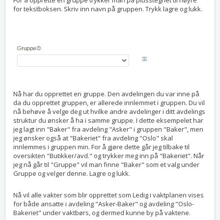
For å opprette en gruppe trykker man på plusstegnet til høyre
for tekstboksen. Skriv inn navn på gruppen. Trykk lagre og lukk.
Nå har du opprettet en gruppe. Den avdelingen du var inne på
da du opprettet gruppen, er allerede innlemmet i gruppen. Du vil
nå behøve å velge deg ut hvilke andre avdelinger i ditt avdelings
struktur du ønsker å ha i samme gruppe. I dette eksempelet har
jeg lagt inn "Baker" fra avdeling "Asker" i gruppen "Baker", men
jeg ønsker også at "Bakeriet" fra avdeling "Oslo" skal
innlemmes i gruppen min. For å gjøre dette går jeg tilbake til
oversikten "Butikker/avd." og trykker meg inn på "Bakeriet". Når
jeg nå går til "Gruppe" vil man finne "Baker" som et valg under
Gruppe og velger denne. Lagre og lukk.
Nå vil alle vakter som blir opprettet som Ledig i vaktplanen vises
for både ansatte i avdeling "Asker-Baker" og avdeling "Oslo-
Bakeriet" under vaktbørs, og dermed kunne by på vaktene.