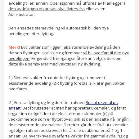
avdeling til en annen. Operasjonen må utføres av Planlegger
i
den avdelingen en ansatt skal flyttes fra
eller av en
Administrator.
Den ansattes stamavdeling vil automatisk bli den nye
avdelingen etter flytting.
Merk!
Evt. vakter som ligger i eksisterende avdeling på den
datoen flyttingen skal skje og fremover
vil bli overført til den nye
avdelingen
. Følgende 2 fremgangsmåter kan velges dersom
dette ikke samsvarer med vakttider i ny avdeling.
1.) Slett evt. vakter fra dato for flytting og fremover i
eksisterende avdeling FØR flytting foretas, slik at ingen vakter
overføres.
2.) Foreta flytting og følg deretter rutinen
Rull ut ukemal pr.
ansatt
. Det forutsetter at man har opprettet ukemaler, og først
legger inn riktige tider i de eksisterende ukemalen(e) på
vedkommende som er flyttet over, slik at den ansatte nå inngår i
de eksisterende ukemalene. Deretter går du til Rull-ut ukemaler
og følger rutinen beskrevet i for å rulle ut ukemaler på 1 og 1
ansatt. Da overskrives overførte vakter fra gammel avdeling og